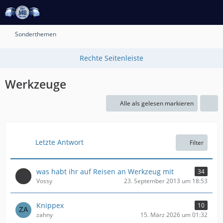
Sonderthemen
Werkzeuge
Alle als gelesen markieren
Letzte Antwort
Filter
was habt ihr auf Reisen an Werkzeug mit
34
Vossy
23. September 2013 um 18:53
Knippex
10
zahny
15. März 2026 um 01:32