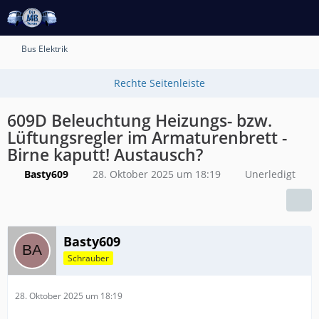
Bus Elektrik
609D Beleuchtung Heizungs- bzw.
Lüftungsregler im Armaturenbrett -
Birne kaputt! Austausch?
Basty609
28. Oktober 2025 um 18:19
Unerledigt
Basty609
Schrauber
28. Oktober 2025 um 18:19